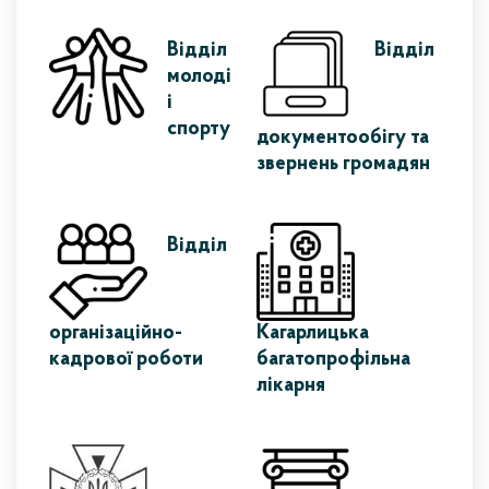
Відділ
Відділ
молоді
і
спорту
документообігу та
звернень громадян
Відділ
організаційно-
Кагарлицька
кадрової роботи
багатопрофільна
лікарня