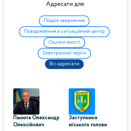
Адресати для:
Подачі звернення
Повідомлення в ситуаційний центр
Оцінки якості
Електронної черги
Всі адресати
Панюта Олександр
Заступники
Олексійович
міського голови